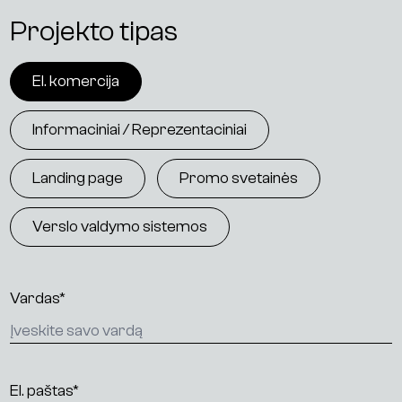
D
a
r
b
a
i
Projekto tipas
A
p
i
e
m
u
s
El. komercija
Į
ž
v
a
l
g
o
s
Informaciniai / Reprezentaciniai
K
o
n
t
a
k
t
a
i
Landing page
Promo svetainės
Verslo valdymo sistemos
Vardas*
El. paštas*