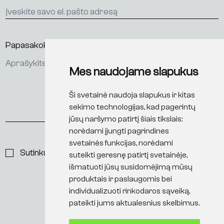
Papasakokite apie projektą*
Mes naudojame slapukus
Ši svetainė naudoja slapukus ir kitas
sekimo technologijas, kad pagerintų
jūsų naršymo patirtį šiais tikslais:
norėdami įjungti pagrindines
svetainės funkcijas
,
norėdami
Sutinku su
privatumo politika
suteikti geresnę patirtį svetainėje
,
išmatuoti jūsų susidomėjimą mūsų
produktais ir paslaugomis bei
individualizuoti rinkodaros sąveiką
,
pateikti jums aktualesnius skelbimus
.