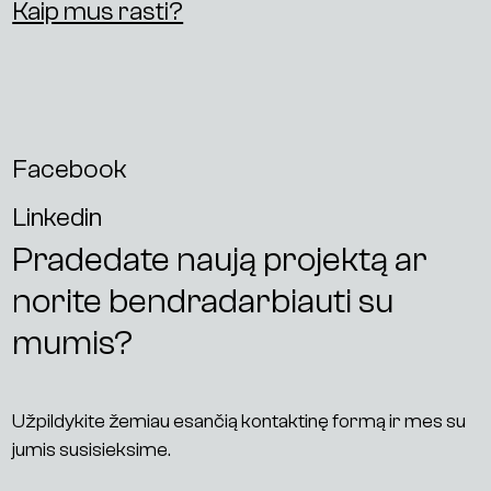
Kaip mus rasti?
Facebook
Linkedin
Pradedate naują projektą ar
norite bendradarbiauti su
mumis?
Užpildykite žemiau esančią kontaktinę formą ir mes su
jumis susisieksime.
P
a
s
l
a
u
g
o
s