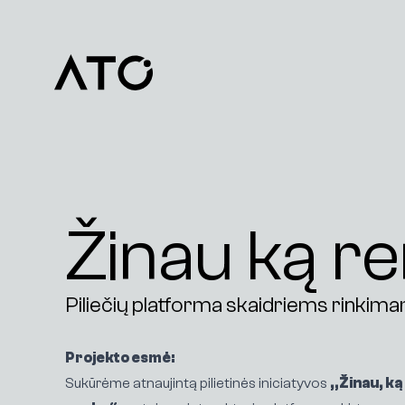
Žinau ką r
Piliečių platforma skaidriems rinkimams
Projekto esmė:
Sukūrėme atnaujintą pilietinės iniciatyvos
„Žinau, ką