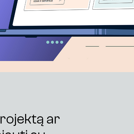
Į
ž
v
a
l
g
o
s
K
o
n
t
a
k
t
a
i
rojektą ar