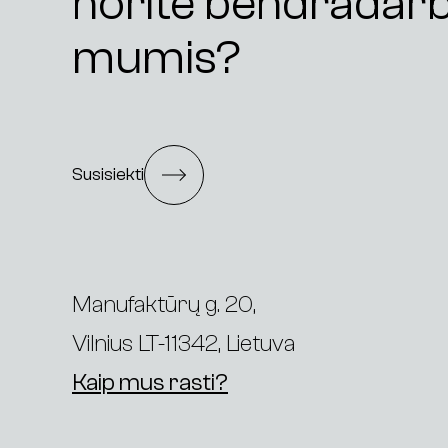
norite bendradarb
mumis?
Susisiekti
Manufaktūrų g. 20,
Vilnius LT-11342, Lietuva
Kaip mus rasti?