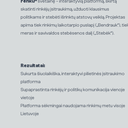
renku“
svetainę – interaktyvią platformą, skirtą
skatinti rinkėjų įsitraukimą, užduoti klausimus
politikams ir stebėti išrinktų atstovų veiklą. Projektas
apima tiek rinkimų laikotarpio puslapį („Bendrauk“), tie
meras ir savivaldos stebėsenos dalį („Stebėk“).
Rezultatai:
Sukurta šiuolaikiška, interaktyvi pilietinės įsitraukimo
platforma
Supaprastinta rinkėjų ir politikų komunikacija vienoje
vietoje
Platforma sėkmingai naudojama rinkimų metu visoje
Lietuvoje