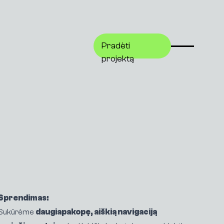
Pradėti
Pradėti
projektą
projektą
Sprendimas:
Sukūrėme
daugiapakopę, aiškią navigaciją