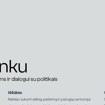
enku
 ir dialogui su politikais
Iššūkis:
Reikėjo sukurti aiškią, patikimą ir patogią vartotojui