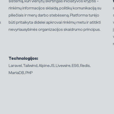
sistemą, kuri vienytų skirtingas iniciatyvos kryptis –
rinkimų informacijos sklaidą, politikų komunikaciją su
piliečiais ir merų darbo stebėseną. Platforma turėjo
k
būti pritaikyta didelei apkrovai rinkimų metu ir atitikti
nevyriausybinės organizacijos skaidrumo principus.
Technologijos:
Laravel, Tailwind, AlpineJS, Livewire, ES6, Redis,
MariaDB, PHP