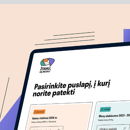
P
a
s
l
a
u
g
o
D
a
r
b
a
i
A
p
i
e
m
u
s