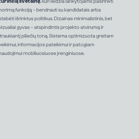
turinčią svetainę
, kuri leidžia lankytojams pasirinkti
norimą funkciją – bendrauti su kandidatais arba
stebėti išrinktus politikus. Dizainas minimalistinis, bet
vizualiai gyvas – atspindintis projekto atvirumą ir
įtraukiantį piliečių toną. Sistema optimizuota greitam
veikimui, informacijos pateikimui ir patogiam
naudojimui mobiliuosiuose įrenginiuose.