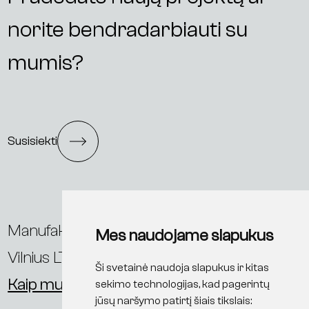
norite bendradarbiauti su
mumis?
Susisiekti
Manufaktūrų g. 20,
Mes naudojame slapukus
Vilnius LT-11342, Lietuva
Ši svetainė naudoja slapukus ir kitas
Kaip mus rasti?
sekimo technologijas, kad pagerintų
jūsų naršymo patirtį šiais tikslais: