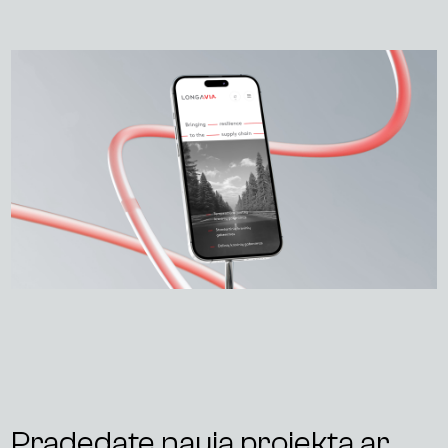
Į
ž
v
a
l
g
o
s
K
o
n
t
a
k
t
a
i
Pradedate naują projektą ar