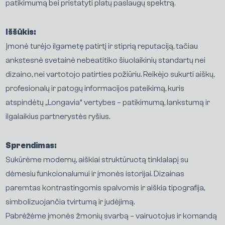
patikimumą bei pristatyti platų paslaugų spektrą.
Iššūkis:
Įmonė turėjo ilgametę patirtį ir stiprią reputaciją, tačiau
ankstesnė svetainė nebeatitiko šiuolaikinių standartų nei
dizaino, nei vartotojo patirties požiūriu. Reikėjo sukurti aiškų,
profesionalų ir patogų informacijos pateikimą, kuris
atspindėtų „Longavia“ vertybes – patikimumą, lankstumą ir
ilgalaikius partnerystės ryšius.
Sprendimas:
Sukūrėme modernų, aiškiai struktūruotą tinklalapį su
dėmesiu funkcionalumui ir įmonės istorijai. Dizainas
paremtas kontrastingomis spalvomis ir aiškia tipografija,
simbolizuojančia tvirtumą ir judėjimą.
Pabrėžėme įmonės žmonių svarbą – vairuotojus ir komandą