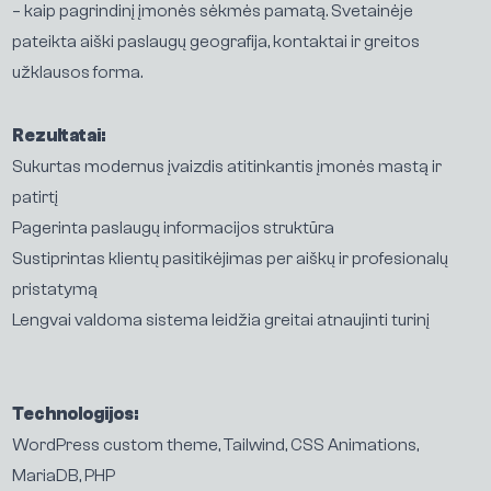
– kaip pagrindinį įmonės sėkmės pamatą. Svetainėje
pateikta aiški paslaugų geografija, kontaktai ir greitos
užklausos forma.
Rezultatai:
Sukurtas modernus įvaizdis atitinkantis įmonės mastą ir
patirtį
Pagerinta paslaugų informacijos struktūra
Sustiprintas klientų pasitikėjimas per aiškų ir profesionalų
pristatymą
P
a
s
l
a
u
g
o
s
Lengvai valdoma sistema leidžia greitai atnaujinti turinį
D
a
r
b
a
i
Technologijos:
A
p
i
e
m
u
s
WordPress custom theme, Tailwind, CSS Animations,
MariaDB, PHP