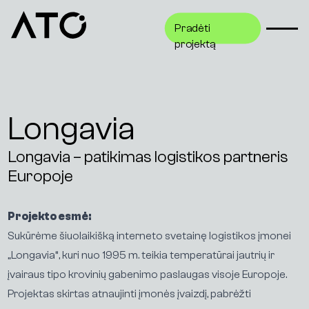
Pradėti
Pradėti
projektą
projektą
Longavia
Longavia – patikimas logistikos partneris
Europoje
Projekto esmė:
Sukūrėme šiuolaikišką interneto svetainę logistikos įmonei
„Longavia“, kuri nuo 1995 m. teikia temperatūrai jautrių ir
įvairaus tipo krovinių gabenimo paslaugas visoje Europoje.
Projektas skirtas atnaujinti įmonės įvaizdį, pabrėžti