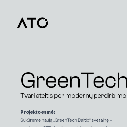
GreenTech 
Tvari ateitis per modernų perdirbim
Projekto esmė:
Sukūrėme naują „GreenTech Baltic“ svetainę –