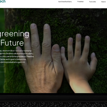
P
a
s
l
a
u
g
o
D
a
r
b
a
i
A
p
i
e
m
u
s
Į
ž
v
a
l
g
o
s