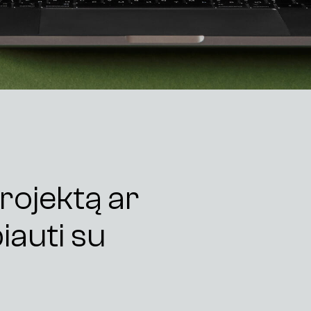
K
o
n
t
a
k
t
a
i
rojektą ar
iauti su