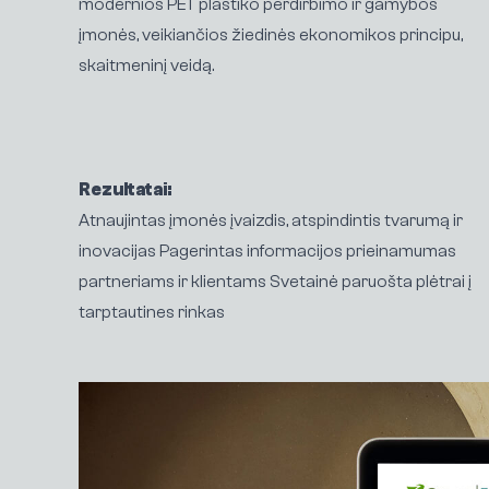
modernios PET plastiko perdirbimo ir gamybos
įmonės, veikiančios žiedinės ekonomikos principu,
skaitmeninį veidą.
Rezultatai:
Atnaujintas įmonės įvaizdis, atspindintis tvarumą ir
inovacijas Pagerintas informacijos prieinamumas
partneriams ir klientams Svetainė paruošta plėtrai į
tarptautines rinkas