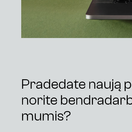
Pradedate naują p
norite bendradarb
mumis?