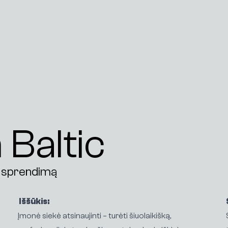
Baltic
o sprendimą
Iššūkis:
Įmonė siekė atsinaujinti – turėti šiuolaikišką,