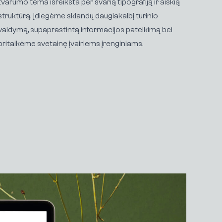
tvarumo tema išreikšta per švarią tipografiją ir aiškią
struktūrą. Įdiegėme sklandų daugiakalbį turinio
valdymą, supaprastintą informacijos pateikimą bei
pritaikėme svetainę įvairiems įrenginiams.