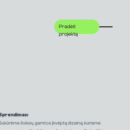
Pradėti
Pradėti
projektą
projektą
Sprendimas:
Sukūrėme šviesų, gamtos įkvėptą dizainą, kuriame