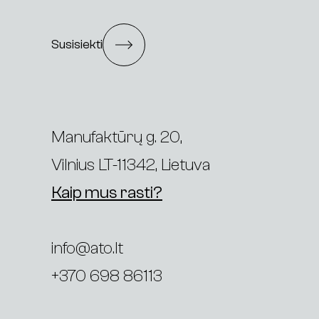
Susisiekti
Manufaktūrų g. 20,
Vilnius LT-11342, Lietuva
Kaip mus rasti?
info@ato.lt
+370 698 86113