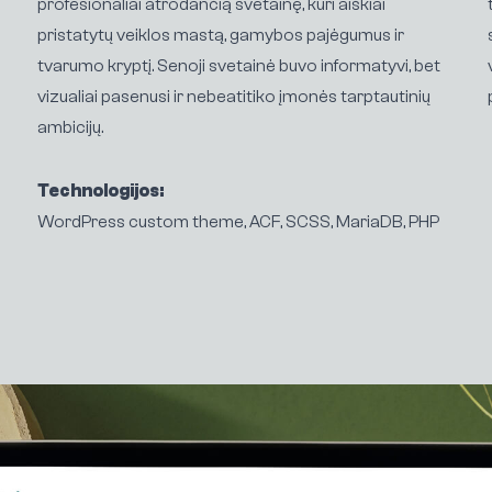
profesionaliai atrodančią svetainę, kuri aiškiai
pristatytų veiklos mastą, gamybos pajėgumus ir
tvarumo kryptį. Senoji svetainė buvo informatyvi, bet
vizualiai pasenusi ir nebeatitiko įmonės tarptautinių
ambicijų.
Technologijos:
WordPress custom theme, ACF, SCSS, MariaDB, PHP