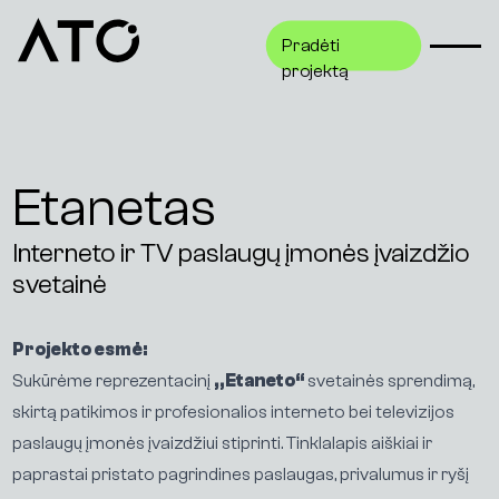
Pradėti
Pradėti
projektą
projektą
Etanetas
Interneto ir TV paslaugų įmonės įvaizdžio
svetainė
Projekto esmė:
Sukūrėme reprezentacinį
„Etaneto“
svetainės sprendimą,
skirtą patikimos ir profesionalios interneto bei televizijos
paslaugų įmonės įvaizdžiui stiprinti. Tinklalapis aiškiai ir
paprastai pristato pagrindines paslaugas, privalumus ir ryšį