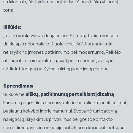
su klientais, išlaikydamas solidų, bet šiuolaikišką vizualinį
toną.
Iššūkis:
Įmonė veiklą vykdo daugiau nei 20 metų, tačiau senasis
tinklalapis nebepalaikė šiuolaikinių UX/UI standartų ir
neišryškino įmonės patikimumo bei modernumo. Reikėjo
atnaujinti turinio struktūrą, sustiprinti įmonės įvaizdį ir
užtikrinti lengvą naršymą skirtinguose įrenginiuose.
Sprendimas:
Sukūrėme
aiškų, patikimumą perteikiantį dizainą
,
kuriame pagrindinis dėmesys skiriamas klientų pasitikėjimui,
paslaugų kokybei ir prieinamumui. Svetainė turi patogią
navigaciją, išryškintus privalumus bei greito kontakto
sprendimus. Visa informacija pateikiama koncentruotai, su