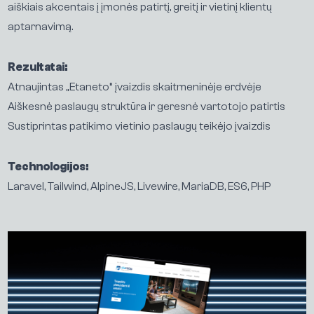
aiškiais akcentais į įmonės patirtį, greitį ir vietinį klientų
aptarnavimą.
Rezultatai:
Atnaujintas „Etaneto“ įvaizdis skaitmeninėje erdvėje
Aiškesnė paslaugų struktūra ir geresnė vartotojo patirtis
Sustiprintas patikimo vietinio paslaugų teikėjo įvaizdis
P
a
s
l
a
u
g
o
s
Technologijos:
D
a
r
b
a
i
Laravel, Tailwind, AlpineJS, Livewire, MariaDB, ES6, PHP
A
p
i
e
m
u
s
Į
ž
v
a
l
g
o
s
K
o
n
t
a
k
t
a
i