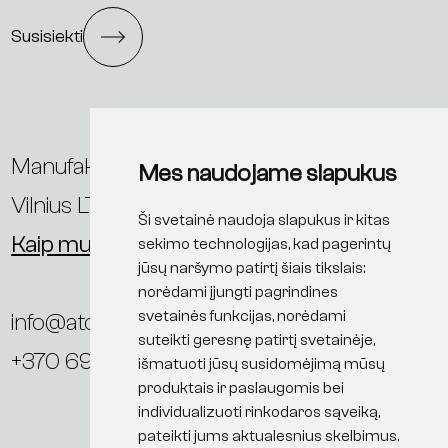
Susisiekti
Manufaktūrų g. 20,
Mes naudojame slapukus
Vilnius LT-11342, Lietuva
Ši svetainė naudoja slapukus ir kitas
Kaip mus rasti?
sekimo technologijas, kad pagerintų
jūsų naršymo patirtį šiais tikslais:
norėdami įjungti pagrindines
svetainės funkcijas
,
norėdami
info@ato.lt
suteikti geresnę patirtį svetainėje
,
+370 698 86113
išmatuoti jūsų susidomėjimą mūsų
produktais ir paslaugomis bei
individualizuoti rinkodaros sąveiką
,
pateikti jums aktualesnius skelbimus
.